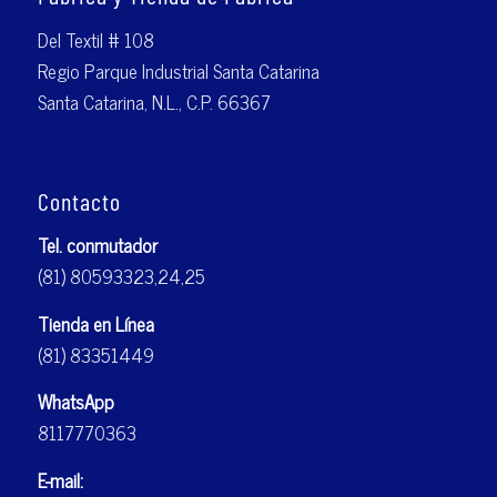
Del Textil # 108
Regio Parque Industrial Santa Catarina
Santa Catarina, N.L., C.P. 66367
Contacto
Tel. conmutador
(81) 80593323,24,25
Tienda en Línea
(81) 83351449
WhatsApp
8117770363
E-mail: